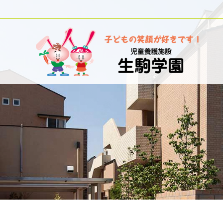
内
容
を
ス
キ
ッ
プ